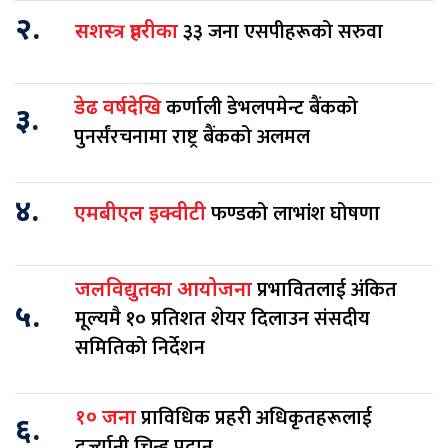
२.
३३ जना एसपीहरूको सरुवा
सशस्त्र प्रहरीका
कर्णाली डेभलपमेन्ट बैंकको
डेढ वर्षदेखि
३.
पुनर्संरचनामा राष्ट्र बैंकको अलमल
४.
फण्डको लाभांश घोषणा
एमबीएल इक्वीटी
प्रभावितलाई अंकित
जलविद्युतका आयोजना
५.
मूल्यमै १० प्रतिशत शेयर दिलाउन संसदीय
समितिको निर्देशन
प्राविधिक प्रहरी अधिकृतहरूलाई
१० जना
६.
दर्ज्यानी चिन्ह प्रदान