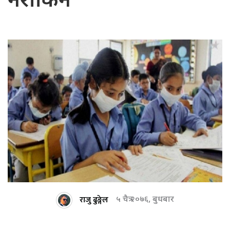
नरोकिने
राजु ढुङ्गेल
५ चैत्र २०७६, बुधबार