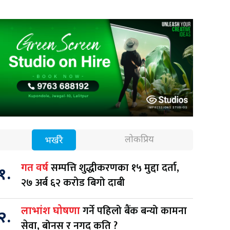
लोकप्रिय
भर्खरै
सम्पत्ति शुद्धीकरणका १५ मुद्दा दर्ता,
गत वर्ष
१.
२७ अर्ब ६२ करोड बिगो दाबी
गर्ने पहिलो बैंक बन्यो कामना
लाभांश घोषणा
२.
सेवा, बोनस र नगद कति ?