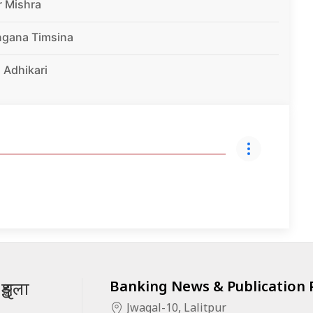
r Mishra
ngana Timsina
 Adhikari
Banking News & Publication P
ृङ्खला
Jwagal-10, Lalitpur