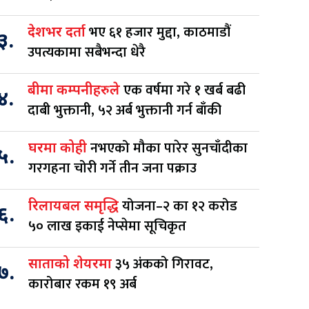
भए ६१ हजार मुद्दा, काठमाडौं
देशभर दर्ता
३.
उपत्यकामा सबैभन्दा धेरै
एक वर्षमा गरे १ खर्ब बढी
बीमा कम्पनीहरुले
४.
दाबी भुक्तानी, ५२ अर्ब भुक्तानी गर्न बाँकी
नभएको मौका पारेर सुनचाँदीका
घरमा कोही
५.
गरगहना चोरी गर्ने तीन जना पक्राउ
योजना–२ का १२ करोड
रिलायबल समृद्धि
६.
५० लाख इकाई नेप्सेमा सूचिकृत
३५ अंकको गिरावट,
साताको शेयरमा
७.
कारोबार रकम १९ अर्ब