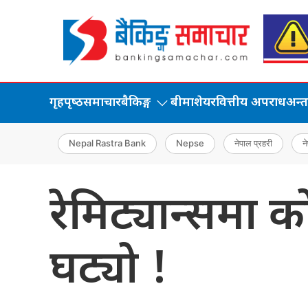
गृहपृष्‍ठ
समाचार
बैकिङ्ग
बीमा
शेयर
वित्तीय अपराध
अन्तर्
Nepal Rastra Bank
Nepse
नेपाल प्रहरी
ने
रेमिट्यान्समा 
घट्यो !