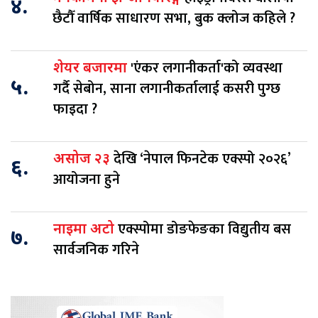
४.
छैटौँ वार्षिक साधारण सभा, बुक क्लोज कहिले ?
'एंकर लगानीकर्ता'को व्यवस्था
शेयर बजारमा
५.
गर्दै सेबोन, साना लगानीकर्तालाई कसरी पुग्छ
फाइदा ?
देखि ‘नेपाल फिनटेक एक्स्पो २०२६’
असोज २३
६.
आयोजना हुने
एक्स्पोमा डोङफेङका विद्युतीय बस
नाइमा अटो
७.
सार्वजनिक गरिने