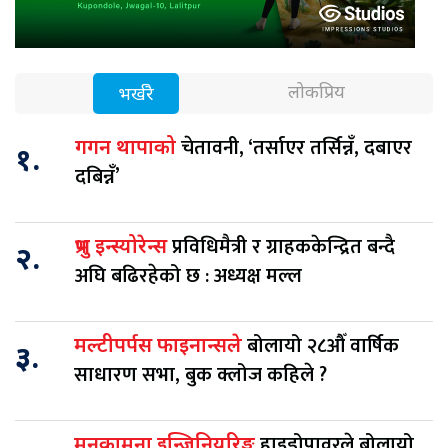
लोकप्रिय
भर्खरै
चेतावनी, ‘तर्साएर तर्सिन्नँ, दबाएर
गगन थापाको
१.
दबिन्नँ’
प्रविधिमैत्री र ग्राहककेन्द्रित बन्दै
प्रभु इन्स्योरेन्स
२.
अघि बढिरहेको छ : अध्यक्ष मल्ल
बोलायो २८औँ वार्षिक
मल्टीपर्पस फाइनान्सले
३.
साधारण सभा, बुक क्लोज कहिले ?
हाइड्रोपावरले बोलायो
मनकामना इन्जिनियरिङ्ग