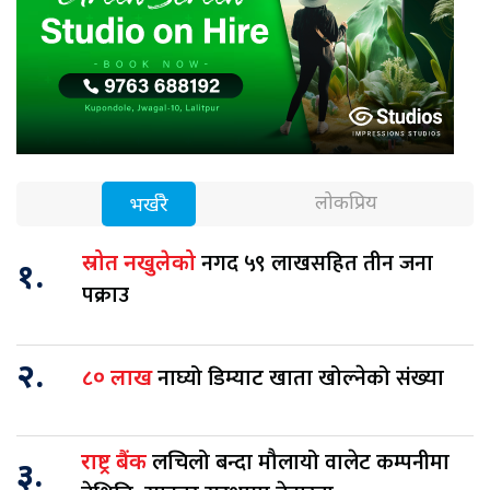
लोकप्रिय
भर्खरै
नगद ५९ लाखसहित तीन जना
स्रोत नखुलेको
१.
पक्राउ
२.
नाघ्यो डिम्याट खाता खोल्नेको संख्या
८० लाख
लचिलो बन्दा मौलायो वालेट कम्पनीमा
राष्ट्र बैंक
३.