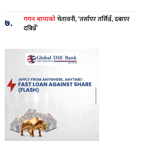
चेतावनी, ‘तर्साएर तर्सिन्नँ, दबाएर
गगन थापाको
७.
दबिन्नँ’