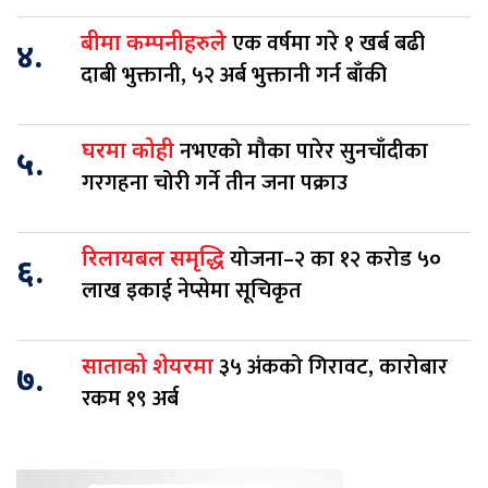
एक वर्षमा गरे १ खर्ब बढी
बीमा कम्पनीहरुले
४.
दाबी भुक्तानी, ५२ अर्ब भुक्तानी गर्न बाँकी
नभएको मौका पारेर सुनचाँदीका
घरमा कोही
५.
गरगहना चोरी गर्ने तीन जना पक्राउ
योजना–२ का १२ करोड ५०
रिलायबल समृद्धि
६.
लाख इकाई नेप्सेमा सूचिकृत
३५ अंकको गिरावट, कारोबार
साताको शेयरमा
७.
रकम १९ अर्ब