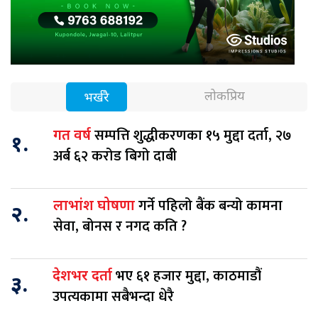
लोकप्रिय
भर्खरै
सम्पत्ति शुद्धीकरणका १५ मुद्दा दर्ता, २७
गत वर्ष
१.
अर्ब ६२ करोड बिगो दाबी
गर्ने पहिलो बैंक बन्यो कामना
लाभांश घोषणा
२.
सेवा, बोनस र नगद कति ?
भए ६१ हजार मुद्दा, काठमाडौं
देशभर दर्ता
३.
उपत्यकामा सबैभन्दा धेरै