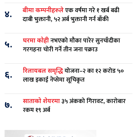
एक वर्षमा गरे १ खर्ब बढी
बीमा कम्पनीहरुले
४.
दाबी भुक्तानी, ५२ अर्ब भुक्तानी गर्न बाँकी
नभएको मौका पारेर सुनचाँदीका
घरमा कोही
५.
गरगहना चोरी गर्ने तीन जना पक्राउ
योजना–२ का १२ करोड ५०
रिलायबल समृद्धि
६.
लाख इकाई नेप्सेमा सूचिकृत
३५ अंकको गिरावट, कारोबार
साताको शेयरमा
७.
रकम १९ अर्ब