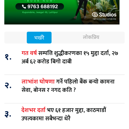
लोकप्रिय
भर्खरै
सम्पत्ति शुद्धीकरणका १५ मुद्दा दर्ता, २७
गत वर्ष
१.
अर्ब ६२ करोड बिगो दाबी
गर्ने पहिलो बैंक बन्यो कामना
लाभांश घोषणा
२.
सेवा, बोनस र नगद कति ?
भए ६१ हजार मुद्दा, काठमाडौं
देशभर दर्ता
३.
उपत्यकामा सबैभन्दा धेरै