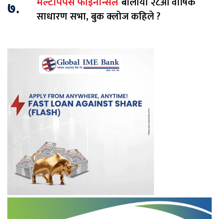
बोलायो २८औँ वार्षिक
मल्टीपर्पस फाइनान्सले
७.
साधारण सभा, बुक क्लोज कहिले ?