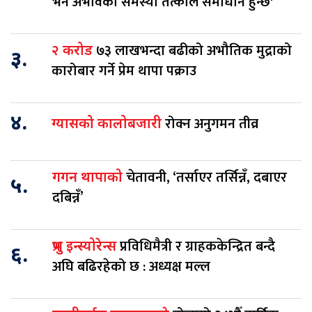
भने अभावको समस्या तत्कालै समाधान हुन्छ'
७३ लाखभन्दा बढीको अभौतिक मुद्राको
२ करोड
३.
कारोबार गर्ने प्रेम थापा पक्राउ
४.
रोक्न अनुगमन तीव्र
ग्यासको कालोबजारी
चेतावनी, ‘तर्साएर तर्सिन्नँ, दबाएर
गगन थापाको
५.
दबिन्नँ’
प्रविधिमैत्री र ग्राहककेन्द्रित बन्दै
प्रभु इन्स्योरेन्स
६.
अघि बढिरहेको छ : अध्यक्ष मल्ल