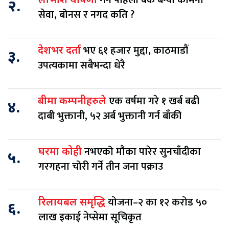
गर्ने पहिलो बैंक बन्यो कामना
लाभांश घोषणा
२.
सेवा, बोनस र नगद कति ?
भए ६१ हजार मुद्दा, काठमाडौं
देशभर दर्ता
३.
उपत्यकामा सबैभन्दा धेरै
एक वर्षमा गरे १ खर्ब बढी
बीमा कम्पनीहरुले
४.
दाबी भुक्तानी, ५२ अर्ब भुक्तानी गर्न बाँकी
नभएको मौका पारेर सुनचाँदीका
घरमा कोही
५.
गरगहना चोरी गर्ने तीन जना पक्राउ
योजना–२ का १२ करोड ५०
रिलायबल समृद्धि
६.
लाख इकाई नेप्सेमा सूचिकृत