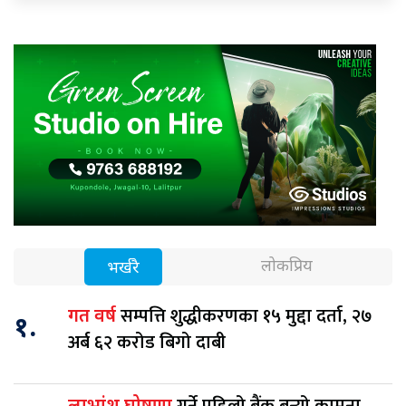
लोकप्रिय
भर्खरै
सम्पत्ति शुद्धीकरणका १५ मुद्दा दर्ता, २७
गत वर्ष
१.
अर्ब ६२ करोड बिगो दाबी