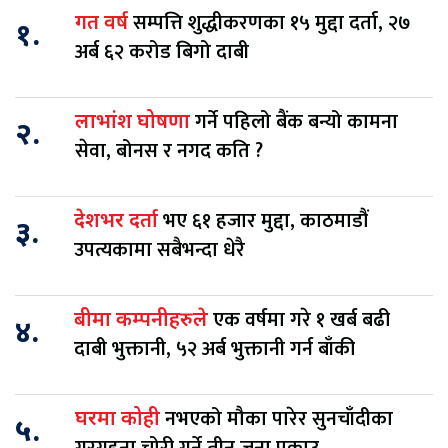
सम्पत्ति शुद्धीकरणका १५ मुद्दा दर्ता, २७
गत वर्ष
१.
अर्ब ६२ करोड बिगो दाबी
गर्ने पहिलो बैंक बन्यो कामना
लाभांश घोषणा
२.
सेवा, बोनस र नगद कति ?
भए ६१ हजार मुद्दा, काठमाडौं
देशभर दर्ता
३.
उपत्यकामा सबैभन्दा धेरै
एक वर्षमा गरे १ खर्ब बढी
बीमा कम्पनीहरुले
४.
दाबी भुक्तानी, ५२ अर्ब भुक्तानी गर्न बाँकी
नभएको मौका पारेर सुनचाँदीका
घरमा कोही
५.