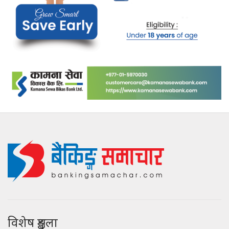
विशेष शृङ्खला