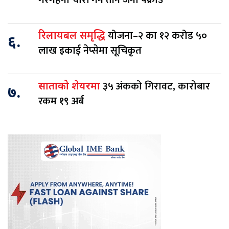
गरगहना चोरी गर्ने तीन जना पक्राउ
योजना–२ का १२ करोड ५०
रिलायबल समृद्धि
६.
लाख इकाई नेप्सेमा सूचिकृत
३५ अंकको गिरावट, कारोबार
साताको शेयरमा
७.
रकम १९ अर्ब