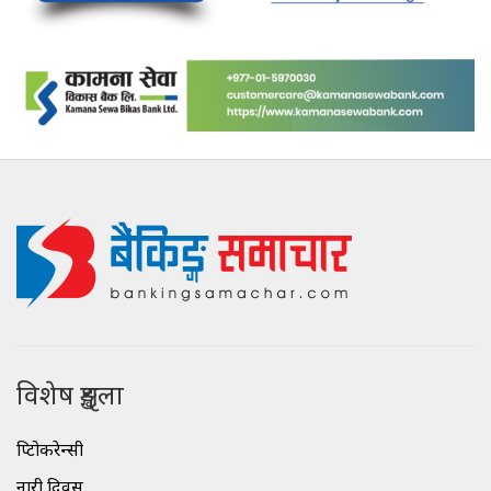
विशेष शृङ्खला
क्रिप्टोकरेन्सी
नारी दिवस