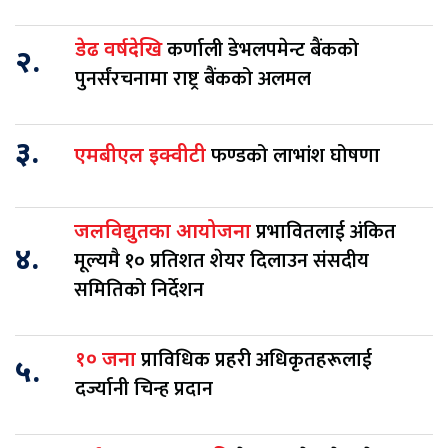
कर्णाली डेभलपमेन्ट बैंकको
डेढ वर्षदेखि
२.
पुनर्संरचनामा राष्ट्र बैंकको अलमल
३.
फण्डको लाभांश घोषणा
एमबीएल इक्वीटी
प्रभावितलाई अंकित
जलविद्युतका आयोजना
४.
मूल्यमै १० प्रतिशत शेयर दिलाउन संसदीय
समितिको निर्देशन
प्राविधिक प्रहरी अधिकृतहरूलाई
१० जना
५.
दर्ज्यानी चिन्ह प्रदान