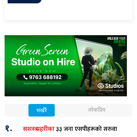
लोकप्रिय
भर्खरै
१.
३३ जना एसपीहरूको सरुवा
सशस्त्र प्रहरीका