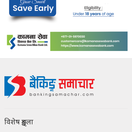
विशेष शृङ्खला