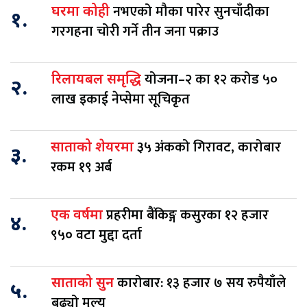
नभएको मौका पारेर सुनचाँदीका
घरमा कोही
१.
गरगहना चोरी गर्ने तीन जना पक्राउ
योजना–२ का १२ करोड ५०
रिलायबल समृद्धि
२.
लाख इकाई नेप्सेमा सूचिकृत
३५ अंकको गिरावट, कारोबार
साताको शेयरमा
३.
रकम १९ अर्ब
प्रहरीमा बैंकिङ्ग कसुरका १२ हजार
एक वर्षमा
४.
९५० वटा मुद्दा दर्ता
कारोबार: १३ हजार ७ सय रुपैयाँले
साताको सुन
५.
बढ्यो मूल्य