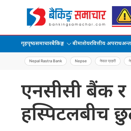
गृहपृष्‍ठ
समाचार
बैकिङ्ग
बीमा
शेयर
वित्तीय अपराध
अन्तर्
Nepal Rastra Bank
Nepse
नेपाल प्रहरी
ने
एनसीसी बैंक र
हस्पिटलबीच छुट