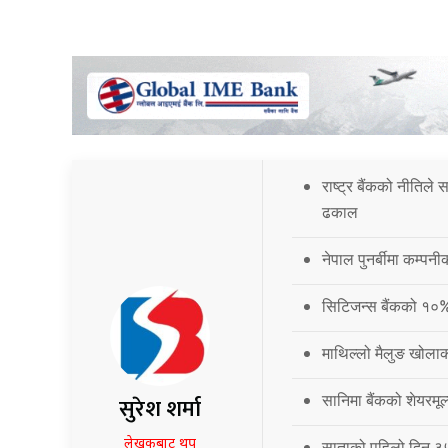
राष्ट्र बैंकको नीतिले
ढकाल
नेपाल पुनर्बीमा कम्प
सिटिजन्स बैंकको १०
माथिल्लो मैलुङ खोला
सानिमा बैंकको शेयरमूल
सुरेश शर्मा
लेखकबाट थप
साताको पहिलो दिन ३५.