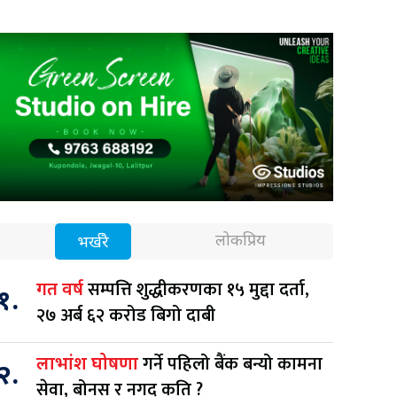
लोकप्रिय
भर्खरै
सम्पत्ति शुद्धीकरणका १५ मुद्दा दर्ता,
गत वर्ष
१.
२७ अर्ब ६२ करोड बिगो दाबी
गर्ने पहिलो बैंक बन्यो कामना
लाभांश घोषणा
२.
सेवा, बोनस र नगद कति ?