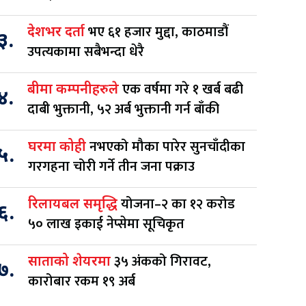
भए ६१ हजार मुद्दा, काठमाडौं
देशभर दर्ता
३.
उपत्यकामा सबैभन्दा धेरै
एक वर्षमा गरे १ खर्ब बढी
बीमा कम्पनीहरुले
४.
दाबी भुक्तानी, ५२ अर्ब भुक्तानी गर्न बाँकी
नभएको मौका पारेर सुनचाँदीका
घरमा कोही
५.
गरगहना चोरी गर्ने तीन जना पक्राउ
योजना–२ का १२ करोड
रिलायबल समृद्धि
६.
५० लाख इकाई नेप्सेमा सूचिकृत
३५ अंकको गिरावट,
साताको शेयरमा
७.
कारोबार रकम १९ अर्ब