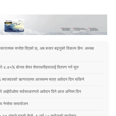
 सकारात्मक सन्देश दिएको छ, अब बजार बढ्नुको विकल्प छैनः अध्यक्ष
नीको ४.७५% बोनस शेयर शेयरधनीहरुलाई वितरण गर्न सुरु
% ब्याजदरको ऋणपत्रमा आजसम्म मात्र आवेदन दिन सकिने
को आईपीओमा सर्वसाधारणले आवेदन दिने आज अन्तिम दिन
्य नेप्सेमा समायोजन
६७ अंकले घट्यो नेप्से, १ अर्ब ८० करोडको कारोबार