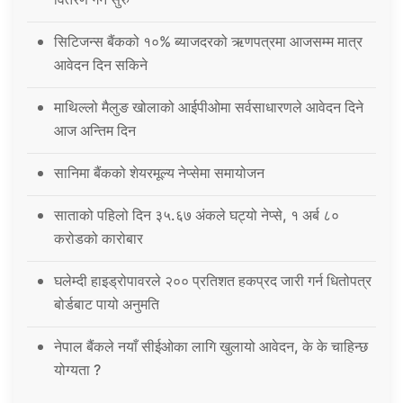
सिटिजन्स बैंकको १०% ब्याजदरको ऋणपत्रमा आजसम्म मात्र
आवेदन दिन सकिने
माथिल्लो मैलुङ खोलाको आईपीओमा सर्वसाधारणले आवेदन दिने
आज अन्तिम दिन
सानिमा बैंकको शेयरमूल्य नेप्सेमा समायोजन
साताको पहिलो दिन ३५.६७ अंकले घट्यो नेप्से, १ अर्ब ८०
करोडको कारोबार
घलेम्दी हाइड्रोपावरले २०० प्रतिशत हकप्रद जारी गर्न धितोपत्र
बोर्डबाट पायो अनुमति
नेपाल बैंकले नयाँ सीईओका लागि खुलायो आवेदन, के के चाहिन्छ
योग्यता ?