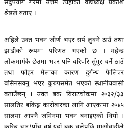
सदुपयोग गरेमा उत्तम त्यहाँका वडाध्यक्ष प्रकाश
श्रेष्ठले बताए ।
अहिले उक्त भवन जीर्ण भएर सर्प लुक्ने ठाउँ तथा
झाडीको रूपमा परिणत भएको छ । महेन्द्र
लोकमार्गकै छेउमा भएर पनि वरिपरि सुँगुर चर्ने ठाउँ
तथा फोहर मैलाका कारण दुर्गन्ध फैलिएर
बसिनसक्नु भएर कुरुपसमेत भएको स्थानीयवासी
बताउँछन् । उक्त बैंक विराटचोकमा २०३२/३३
सालतिर बैंकिङ्ग कारोबारका लागि आएकामा २०४५
सालमा आफ्नै जमिनमा भवन बनाइएको थियो ।
करिब चार/पाँच वर्ष यहाँ बैंक चलेपछि माओवादीले