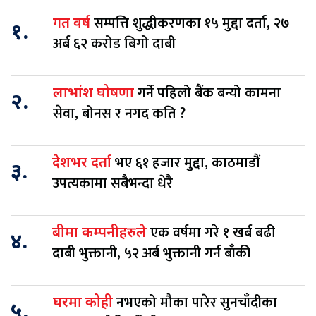
सम्पत्ति शुद्धीकरणका १५ मुद्दा दर्ता, २७
गत वर्ष
१.
अर्ब ६२ करोड बिगो दाबी
गर्ने पहिलो बैंक बन्यो कामना
लाभांश घोषणा
२.
सेवा, बोनस र नगद कति ?
भए ६१ हजार मुद्दा, काठमाडौं
देशभर दर्ता
३.
उपत्यकामा सबैभन्दा धेरै
एक वर्षमा गरे १ खर्ब बढी
बीमा कम्पनीहरुले
४.
दाबी भुक्तानी, ५२ अर्ब भुक्तानी गर्न बाँकी
नभएको मौका पारेर सुनचाँदीका
घरमा कोही
५.