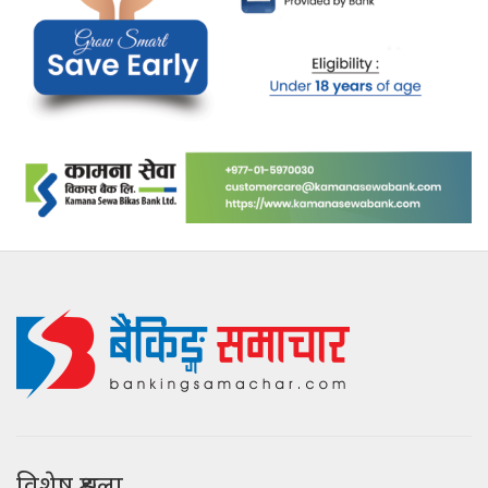
विशेष शृङ्खला