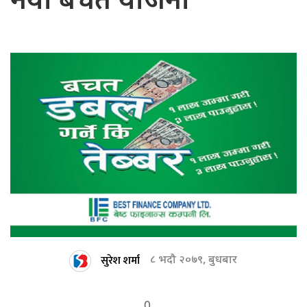
नयाँ बचत योजना
सुरेश शर्मा
८ भदौ २०७९, बुधबार
0