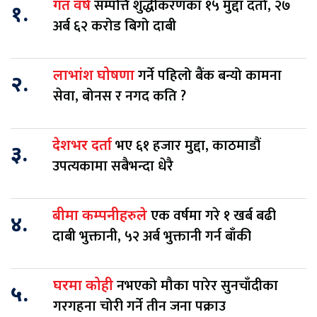
सम्पत्ति शुद्धीकरणका १५ मुद्दा दर्ता, २७
गत वर्ष
१.
अर्ब ६२ करोड बिगो दाबी
गर्ने पहिलो बैंक बन्यो कामना
लाभांश घोषणा
२.
सेवा, बोनस र नगद कति ?
भए ६१ हजार मुद्दा, काठमाडौं
देशभर दर्ता
३.
उपत्यकामा सबैभन्दा धेरै
एक वर्षमा गरे १ खर्ब बढी
बीमा कम्पनीहरुले
४.
दाबी भुक्तानी, ५२ अर्ब भुक्तानी गर्न बाँकी
नभएको मौका पारेर सुनचाँदीका
घरमा कोही
५.
गरगहना चोरी गर्ने तीन जना पक्राउ