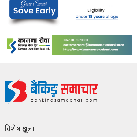
विशेष शृङ्खला