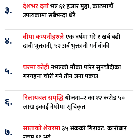
भए ६१ हजार मुद्दा, काठमाडौं
देशभर दर्ता
३.
उपत्यकामा सबैभन्दा धेरै
एक वर्षमा गरे १ खर्ब बढी
बीमा कम्पनीहरुले
४.
दाबी भुक्तानी, ५२ अर्ब भुक्तानी गर्न बाँकी
नभएको मौका पारेर सुनचाँदीका
घरमा कोही
५.
गरगहना चोरी गर्ने तीन जना पक्राउ
योजना–२ का १२ करोड ५०
रिलायबल समृद्धि
६.
लाख इकाई नेप्सेमा सूचिकृत
३५ अंकको गिरावट, कारोबार
साताको शेयरमा
७.
रकम १९ अर्ब