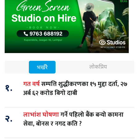
लोकप्रिय
भर्खरै
सम्पत्ति शुद्धीकरणका १५ मुद्दा दर्ता, २७
गत वर्ष
१.
अर्ब ६२ करोड बिगो दाबी
गर्ने पहिलो बैंक बन्यो कामना
लाभांश घोषणा
२.
सेवा, बोनस र नगद कति ?