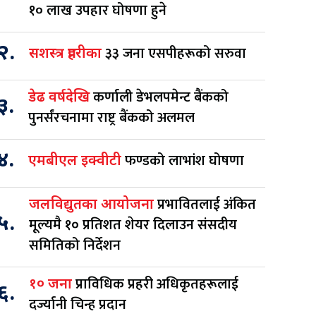
१० लाख उपहार घोषणा हुने
२.
३३ जना एसपीहरूको सरुवा
सशस्त्र प्रहरीका
कर्णाली डेभलपमेन्ट बैंकको
डेढ वर्षदेखि
३.
पुनर्संरचनामा राष्ट्र बैंकको अलमल
४.
फण्डको लाभांश घोषणा
एमबीएल इक्वीटी
प्रभावितलाई अंकित
जलविद्युतका आयोजना
५.
मूल्यमै १० प्रतिशत शेयर दिलाउन संसदीय
समितिको निर्देशन
प्राविधिक प्रहरी अधिकृतहरूलाई
१० जना
६.
दर्ज्यानी चिन्ह प्रदान