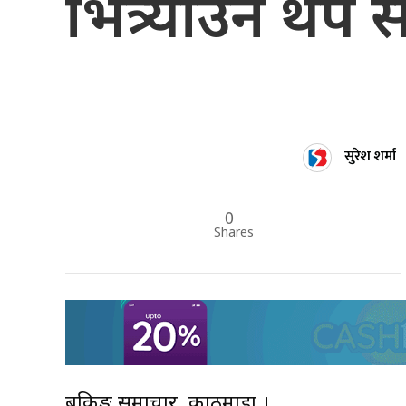
भित्र्याउन थप
सुरेश शर्मा
0
Shares
बैंकिङ्ग समाचार, काठमाडौं ।