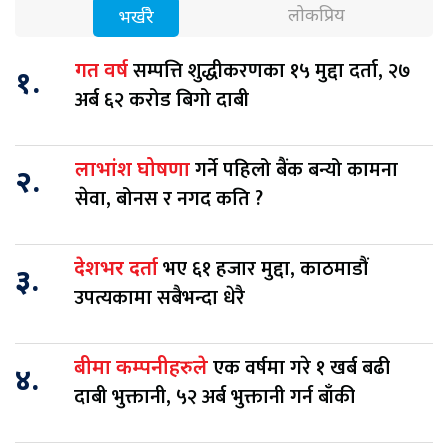
लोकप्रिय
भर्खरै
सम्पत्ति शुद्धीकरणका १५ मुद्दा दर्ता, २७
गत वर्ष
१.
अर्ब ६२ करोड बिगो दाबी
गर्ने पहिलो बैंक बन्यो कामना
लाभांश घोषणा
२.
सेवा, बोनस र नगद कति ?
भए ६१ हजार मुद्दा, काठमाडौं
देशभर दर्ता
३.
उपत्यकामा सबैभन्दा धेरै
एक वर्षमा गरे १ खर्ब बढी
बीमा कम्पनीहरुले
४.
दाबी भुक्तानी, ५२ अर्ब भुक्तानी गर्न बाँकी