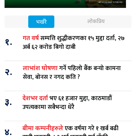
लोकप्रिय
भर्खरै
सम्पत्ति शुद्धीकरणका १५ मुद्दा दर्ता, २७
गत वर्ष
१.
अर्ब ६२ करोड बिगो दाबी
गर्ने पहिलो बैंक बन्यो कामना
लाभांश घोषणा
२.
सेवा, बोनस र नगद कति ?
भए ६१ हजार मुद्दा, काठमाडौं
देशभर दर्ता
३.
उपत्यकामा सबैभन्दा धेरै
एक वर्षमा गरे १ खर्ब बढी
बीमा कम्पनीहरुले
४.