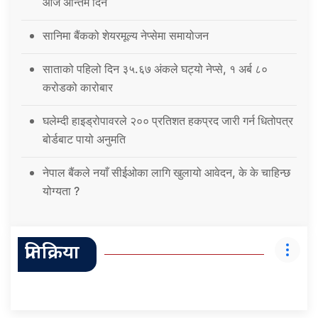
आज अन्तिम दिन
सानिमा बैंकको शेयरमूल्य नेप्सेमा समायोजन
साताको पहिलो दिन ३५.६७ अंकले घट्यो नेप्से, १ अर्ब ८०
करोडको कारोबार
घलेम्दी हाइड्रोपावरले २०० प्रतिशत हकप्रद जारी गर्न धितोपत्र
बोर्डबाट पायो अनुमति
नेपाल बैंकले नयाँ सीईओका लागि खुलायो आवेदन, के के चाहिन्छ
योग्यता ?
प्रतिक्रिया