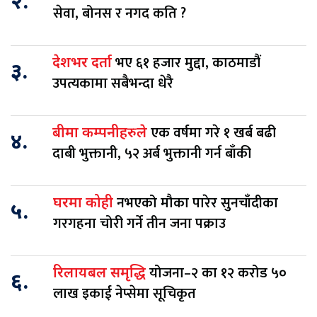
२.
सेवा, बोनस र नगद कति ?
भए ६१ हजार मुद्दा, काठमाडौं
देशभर दर्ता
३.
उपत्यकामा सबैभन्दा धेरै
एक वर्षमा गरे १ खर्ब बढी
बीमा कम्पनीहरुले
४.
दाबी भुक्तानी, ५२ अर्ब भुक्तानी गर्न बाँकी
नभएको मौका पारेर सुनचाँदीका
घरमा कोही
५.
गरगहना चोरी गर्ने तीन जना पक्राउ
योजना–२ का १२ करोड ५०
रिलायबल समृद्धि
६.
लाख इकाई नेप्सेमा सूचिकृत