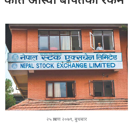
कति आस्वा बापतको रकम
२५ श्रावण २०७९, बुधबार