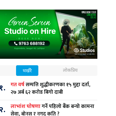
लोकप्रिय
भर्खरै
सम्पत्ति शुद्धीकरणका १५ मुद्दा दर्ता,
गत वर्ष
१.
२७ अर्ब ६२ करोड बिगो दाबी
गर्ने पहिलो बैंक बन्यो कामना
लाभांश घोषणा
२.
सेवा, बोनस र नगद कति ?