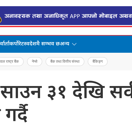
वार्ता
कर्पोरेट
स्वदेशमै सम्भव छ
अन्य
पाल राष्ट्र बैंक
नेप्से
बैंक तथा वित्तीय संस्था
बैंकिङ्ग
े साउन ३१ देखि सर
र्दै