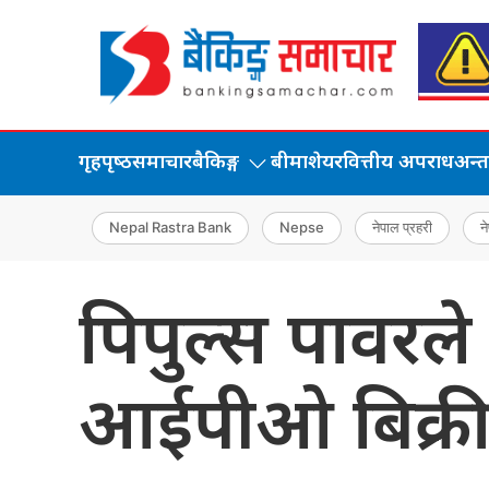
गृहपृष्‍ठ
समाचार
बैकिङ्ग
बीमा
शेयर
वित्तीय अपराध
अन्तर्
Nepal Rastra Bank
Nepse
नेपाल प्रहरी
ने
पिपुल्स पावरल
आईपीओ बिक्री ग