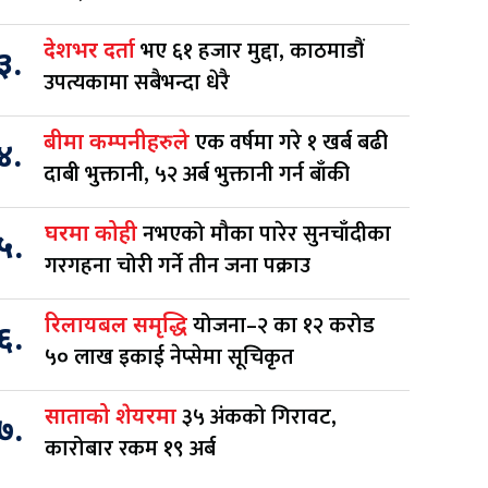
भए ६१ हजार मुद्दा, काठमाडौं
देशभर दर्ता
३.
उपत्यकामा सबैभन्दा धेरै
एक वर्षमा गरे १ खर्ब बढी
बीमा कम्पनीहरुले
४.
दाबी भुक्तानी, ५२ अर्ब भुक्तानी गर्न बाँकी
नभएको मौका पारेर सुनचाँदीका
घरमा कोही
५.
गरगहना चोरी गर्ने तीन जना पक्राउ
योजना–२ का १२ करोड
रिलायबल समृद्धि
६.
५० लाख इकाई नेप्सेमा सूचिकृत
३५ अंकको गिरावट,
साताको शेयरमा
७.
कारोबार रकम १९ अर्ब