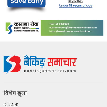
विशेष शृङ्खला
क्रिप्टोकरेन्सी