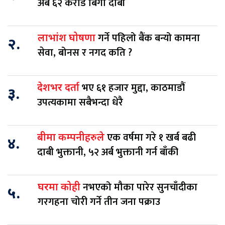
अर्ब ६२ करोड बिगो दाबी
गर्ने पहिलो बैंक बन्यो कामना
लाभांश घोषणा
२.
सेवा, बोनस र नगद कति ?
भए ६१ हजार मुद्दा, काठमाडौं
देशभर दर्ता
३.
उपत्यकामा सबैभन्दा धेरै
एक वर्षमा गरे १ खर्ब बढी
बीमा कम्पनीहरुले
४.
दाबी भुक्तानी, ५२ अर्ब भुक्तानी गर्न बाँकी
नभएको मौका पारेर सुनचाँदीका
घरमा कोही
५.
गरगहना चोरी गर्ने तीन जना पक्राउ