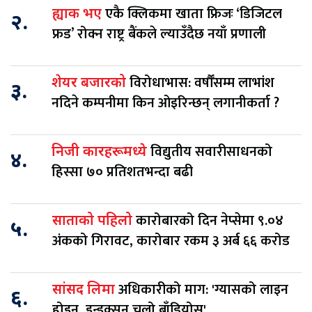
एकै क्लिकमा खाता फ्रिजः ‘डिजिटल
ह्याक भए
२.
फ्रड’ रोक्न राष्ट्र बैंकले ल्याउँदैछ नयाँ प्रणाली
विरोधाभास: वर्षौँसम्म लाभांश
शेयर बजारको
३.
नदिने कम्पनीमा किन ओइरिन्छन् लगानीकर्ता ?
विद्युतीय सवारीसाधनको
निजी कारहरूमध्ये
४.
हिस्सा ७० प्रतिशतभन्दा बढी
कारोबारको दिन नेप्सेमा ९.०४
साताको पहिलो
५.
अंकको गिरावट, कारोबार रकम ३ अर्ब ६६ करोड
अधिकारीको माग: 'ग्यासको लाइन
सांसद लिमा
६.
होइन, इन्डक्सन चुलो बाँडियोस्'