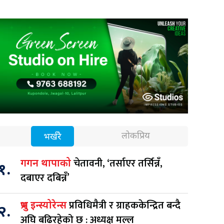
लोकप्रिय
भर्खरै
चेतावनी, ‘तर्साएर तर्सिन्नँ,
गगन थापाको
१.
दबाएर दबिन्नँ’
प्रविधिमैत्री र ग्राहककेन्द्रित बन्दै
प्रभु इन्स्योरेन्स
२.
अघि बढिरहेको छ : अध्यक्ष मल्ल