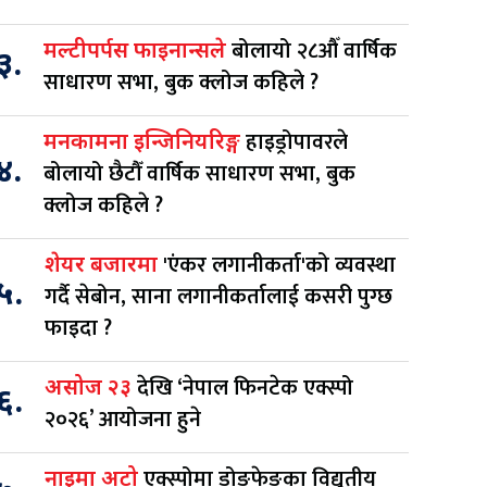
बोलायो २८औँ वार्षिक
मल्टीपर्पस फाइनान्सले
३.
साधारण सभा, बुक क्लोज कहिले ?
हाइड्रोपावरले
मनकामना इन्जिनियरिङ्ग
४.
बोलायो छैटौँ वार्षिक साधारण सभा, बुक
क्लोज कहिले ?
'एंकर लगानीकर्ता'को व्यवस्था
शेयर बजारमा
५.
गर्दै सेबोन, साना लगानीकर्तालाई कसरी पुग्छ
फाइदा ?
देखि ‘नेपाल फिनटेक एक्स्पो
असोज २३
६.
२०२६’ आयोजना हुने
एक्स्पोमा डोङफेङका विद्युतीय
नाइमा अटो