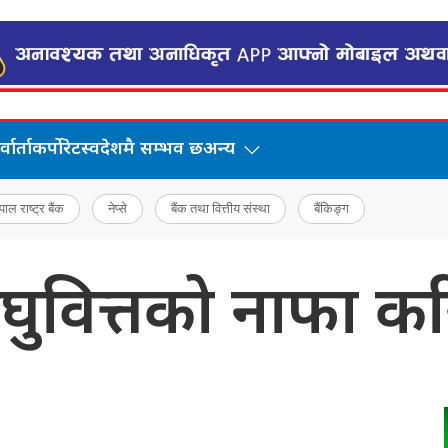
वार्ता
कर्पोरेट
स्वदेशमै सम्भव छ
अन्य
पाल राष्ट्र बैंक
नेप्से
बैंक तथा वित्तीय संस्था
बैंकिङ्ग
लघुवित्तको नाफा 