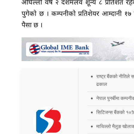
अघिल्लो वर्ष २ दशमलव शून्य ८ प्रतिशत रहे
पुगेको छ । कम्पनीको प्रतिशेयर आम्दानी १७ रू
पैसा छ ।
राष्ट्र बैंकको नीतिले
ढकाल
नेपाल पुनर्बीमा कम्प
सिटिजन्स बैंकको १०
माथिल्लो मैलुङ खोला