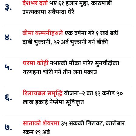
भए ६१ हजार मुद्दा, काठमाडौं
देशभर दर्ता
३.
उपत्यकामा सबैभन्दा धेरै
एक वर्षमा गरे १ खर्ब बढी
बीमा कम्पनीहरुले
४.
दाबी भुक्तानी, ५२ अर्ब भुक्तानी गर्न बाँकी
नभएको मौका पारेर सुनचाँदीका
घरमा कोही
५.
गरगहना चोरी गर्ने तीन जना पक्राउ
योजना–२ का १२ करोड ५०
रिलायबल समृद्धि
६.
लाख इकाई नेप्सेमा सूचिकृत
३५ अंकको गिरावट, कारोबार
साताको शेयरमा
७.
रकम १९ अर्ब