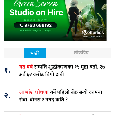
लोकप्रिय
भर्खरै
सम्पत्ति शुद्धीकरणका १५ मुद्दा दर्ता, २७
गत वर्ष
१.
अर्ब ६२ करोड बिगो दाबी
गर्ने पहिलो बैंक बन्यो कामना
लाभांश घोषणा
२.
सेवा, बोनस र नगद कति ?