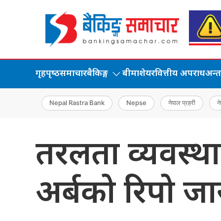
गृहपृष्‍ठ
समाचार
बैकिङ्ग
बीमा
शेयर
वित्तीय अपराध
अन्तर्
Nepal Rastra Bank
Nepse
नेपाल प्रहरी
ने
तरलता व्यवस्था
अर्बको रिपो जारी