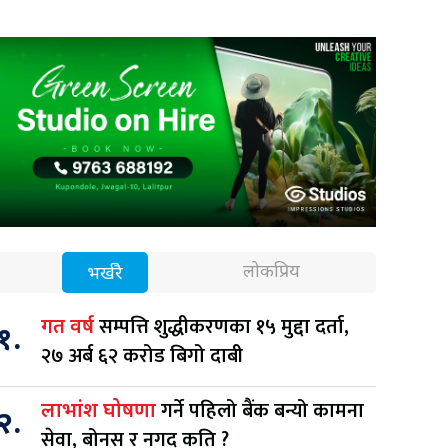
लोकप्रिय
भर्खरै
सम्पत्ति शुद्धीकरणका १५ मुद्दा दर्ता,
गत वर्ष
१.
२७ अर्ब ६२ करोड बिगो दाबी
गर्ने पहिलो बैंक बन्यो कामना
लाभांश घोषणा
२.
सेवा, बोनस र नगद कति ?