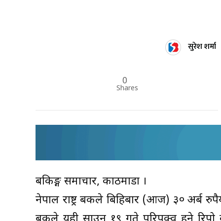
सुरेश शर्मा
0
Shares
बैंकिङ्ग समाचार, काठमाडौं ।
नेपाल राष्ट्र बैंकले बिहिबार (आज) ३० अर्ब र
बैंकले यही साउन १९ गते परिपक्व हुने रिपो 