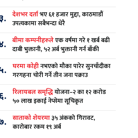
भए ६१ हजार मुद्दा, काठमाडौं
देशभर दर्ता
३.
उपत्यकामा सबैभन्दा धेरै
एक वर्षमा गरे १ खर्ब बढी
बीमा कम्पनीहरुले
४.
दाबी भुक्तानी, ५२ अर्ब भुक्तानी गर्न बाँकी
नभएको मौका पारेर सुनचाँदीका
घरमा कोही
५.
गरगहना चोरी गर्ने तीन जना पक्राउ
योजना–२ का १२ करोड
रिलायबल समृद्धि
६.
५० लाख इकाई नेप्सेमा सूचिकृत
३५ अंकको गिरावट,
साताको शेयरमा
७.
कारोबार रकम १९ अर्ब