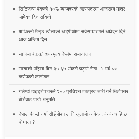
सिटिजन्स बैंकको १०% ब्याजदरको ऋणपत्रमा आजसम्म मात्र
आवेदन दिन सकिने
माथिल्लो मैलुङ खोलाको आईपीओमा सर्वसाधारणले आवेदन दिने
आज अन्तिम दिन
सानिमा बैंकको शेयरमूल्य नेप्सेमा समायोजन
साताको पहिलो दिन ३५.६७ अंकले घट्यो नेप्से, १ अर्ब ८०
करोडको कारोबार
घलेम्दी हाइड्रोपावरले २०० प्रतिशत हकप्रद जारी गर्न धितोपत्र
बोर्डबाट पायो अनुमति
नेपाल बैंकले नयाँ सीईओका लागि खुलायो आवेदन, के के चाहिन्छ
योग्यता ?