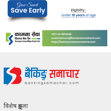
विशेष शृङ्खला