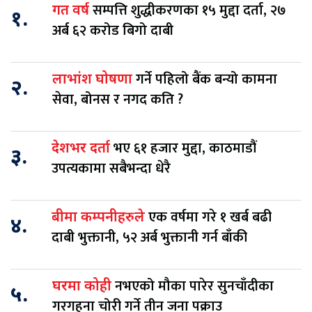
सम्पत्ति शुद्धीकरणका १५ मुद्दा दर्ता, २७
गत वर्ष
१.
अर्ब ६२ करोड बिगो दाबी
गर्ने पहिलो बैंक बन्यो कामना
लाभांश घोषणा
२.
सेवा, बोनस र नगद कति ?
भए ६१ हजार मुद्दा, काठमाडौं
देशभर दर्ता
३.
उपत्यकामा सबैभन्दा धेरै
एक वर्षमा गरे १ खर्ब बढी
बीमा कम्पनीहरुले
४.
दाबी भुक्तानी, ५२ अर्ब भुक्तानी गर्न बाँकी
नभएको मौका पारेर सुनचाँदीका
घरमा कोही
५.
गरगहना चोरी गर्ने तीन जना पक्राउ