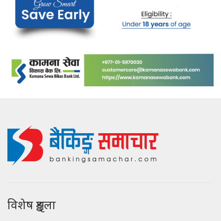
विशेष शृङ्खला