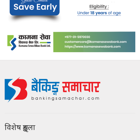
विशेष शृङ्खला