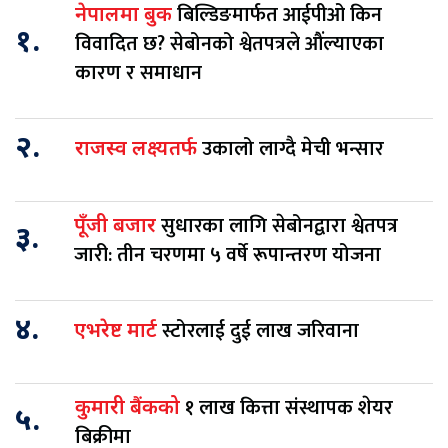
बिल्डिङमार्फत आईपीओ किन
नेपालमा बुक
१.
विवादित छ? सेबोनको श्वेतपत्रले औंल्याएका
कारण र समाधान
२.
उकालो लाग्दै मेची भन्सार
राजस्व लक्ष्यतर्फ
सुधारका लागि सेबोनद्वारा श्वेतपत्र
पूँजी बजार
३.
जारी: तीन चरणमा ५ वर्षे रूपान्तरण योजना
४.
स्टोरलाई दुई लाख जरिवाना
एभरेष्ट मार्ट
१ लाख कित्ता संस्थापक शेयर
कुमारी बैंकको
५.
बिक्रीमा