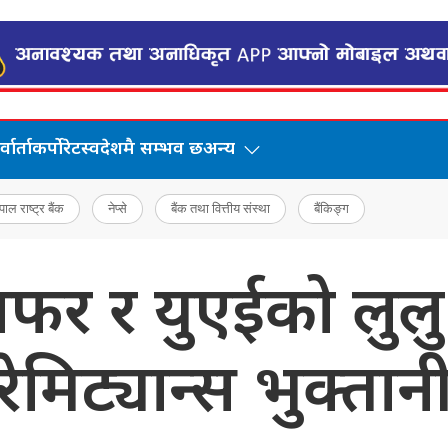
वार्ता
कर्पोरेट
स्वदेशमै सम्भव छ
अन्य
पाल राष्ट्र बैंक
नेप्से
बैंक तथा वित्तीय संस्था
बैंकिङ्ग
न्सफर र युएईको लुल
ेमिट्यान्स भुक्तान