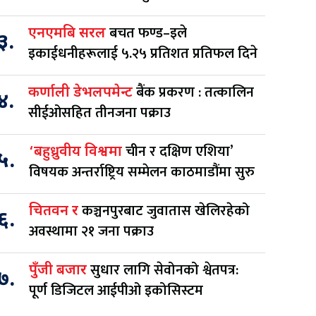
बचत फण्ड–इले
एनएमबि सरल
३.
इकाईधनीहरूलाई ५.२५ प्रतिशत प्रतिफल दिने
बैंक प्रकरण : तत्कालिन
कर्णाली डेभलपमेन्ट
४.
सीईओसहित तीनजना पक्राउ
चीन र दक्षिण एशिया’
‘बहुध्रुवीय विश्वमा
५.
विषयक अन्तर्राष्ट्रिय सम्मेलन काठमाडौंमा सुरु
कञ्चनपुरबाट जुवातास खेलिरहेको
चितवन र
६.
अवस्थामा २१ जना पक्राउ
सुधार लागि सेवोनको श्वेतपत्र:
पुँजी बजार
७.
पूर्ण डिजिटल आईपीओ इकोसिस्टम