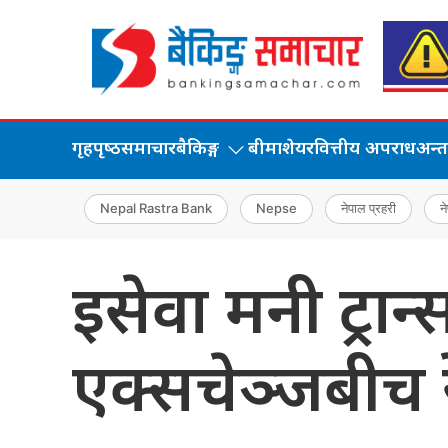
गृहपृष्‍ठ
समाचार
बैकिङ्ग
बीमा
शेयर
वित्तीय अपराध
अन्तर्
Nepal Rastra Bank
Nepse
नेपाल प्रहरी
ने
इसेवा मनी ट्रा
एक्सचेञ्जबीच र