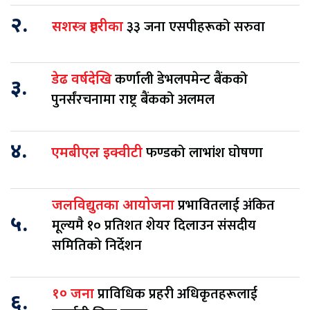
२.
३३ जना एसपीहरूको सरुवा
सशस्त्र प्रहरीका
कर्णाली डेभलपमेन्ट बैंकको
डेढ वर्षदेखि
३.
पुनर्संरचनामा राष्ट्र बैंकको अलमल
४.
फण्डको लाभांश घोषणा
एमबीएल इक्वीटी
प्रभावितलाई अंकित
जलविद्युतका आयोजना
५.
मूल्यमै १० प्रतिशत शेयर दिलाउन संसदीय
समितिको निर्देशन
प्राविधिक प्रहरी अधिकृतहरूलाई
१० जना
६.