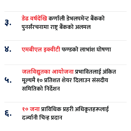
कर्णाली डेभलपमेन्ट बैंकको
डेढ वर्षदेखि
३.
पुनर्संरचनामा राष्ट्र बैंकको अलमल
४.
फण्डको लाभांश घोषणा
एमबीएल इक्वीटी
प्रभावितलाई अंकित
जलविद्युतका आयोजना
५.
मूल्यमै १० प्रतिशत शेयर दिलाउन संसदीय
समितिको निर्देशन
प्राविधिक प्रहरी अधिकृतहरूलाई
१० जना
६.
दर्ज्यानी चिन्ह प्रदान