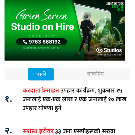
लोकप्रिय
भर्खरै
उपहार कार्यक्रम, शुक्रबार १५
करदाता प्रोत्साहन
१.
जनालाई एक-एक लाख र एक जनालाई १० लाख
उपहार घोषणा हुने
२.
३३ जना एसपीहरूको सरुवा
सशस्त्र प्रहरीका