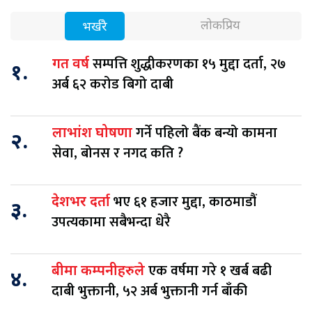
लोकप्रिय
भर्खरै
सम्पत्ति शुद्धीकरणका १५ मुद्दा दर्ता, २७
गत वर्ष
१.
अर्ब ६२ करोड बिगो दाबी
गर्ने पहिलो बैंक बन्यो कामना
लाभांश घोषणा
२.
सेवा, बोनस र नगद कति ?
भए ६१ हजार मुद्दा, काठमाडौं
देशभर दर्ता
३.
उपत्यकामा सबैभन्दा धेरै
एक वर्षमा गरे १ खर्ब बढी
बीमा कम्पनीहरुले
४.
दाबी भुक्तानी, ५२ अर्ब भुक्तानी गर्न बाँकी