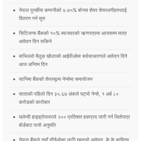
नेपाल पुनर्बीमा कम्पनीको ४.७५% बोनस शेयर शेयरधनीहरुलाई
वितरण गर्न सुरु
सिटिजन्स बैंकको १०% ब्याजदरको ऋणपत्रमा आजसम्म मात्र
आवेदन दिन सकिने
माथिल्लो मैलुङ खोलाको आईपीओमा सर्वसाधारणले आवेदन दिने
आज अन्तिम दिन
सानिमा बैंकको शेयरमूल्य नेप्सेमा समायोजन
साताको पहिलो दिन ३५.६७ अंकले घट्यो नेप्से, १ अर्ब ८०
करोडको कारोबार
घलेम्दी हाइड्रोपावरले २०० प्रतिशत हकप्रद जारी गर्न धितोपत्र
बोर्डबाट पायो अनुमति
नेपाल बैंकले नयाँ सीईओका लागि खुलायो आवेदन, के के चाहिन्छ