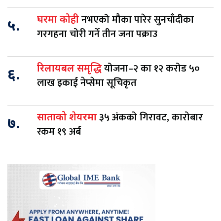
नभएको मौका पारेर सुनचाँदीका
घरमा कोही
५.
गरगहना चोरी गर्ने तीन जना पक्राउ
योजना–२ का १२ करोड ५०
रिलायबल समृद्धि
६.
लाख इकाई नेप्सेमा सूचिकृत
३५ अंकको गिरावट, कारोबार
साताको शेयरमा
७.
रकम १९ अर्ब