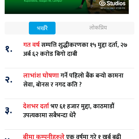
लोकप्रिय
भर्खरै
सम्पत्ति शुद्धीकरणका १५ मुद्दा दर्ता, २७
गत वर्ष
१.
अर्ब ६२ करोड बिगो दाबी
गर्ने पहिलो बैंक बन्यो कामना
लाभांश घोषणा
२.
सेवा, बोनस र नगद कति ?
भए ६१ हजार मुद्दा, काठमाडौं
देशभर दर्ता
३.
उपत्यकामा सबैभन्दा धेरै
एक वर्षमा गरे १ खर्ब बढी
बीमा कम्पनीहरुले