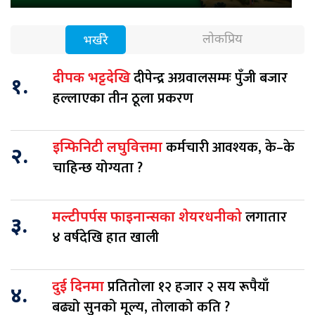
लोकप्रिय
भर्खरै
दीपेन्द्र अग्रवालसम्मः पुँजी बजार
दीपक भट्टदेखि
१.
हल्लाएका तीन ठूला प्रकरण
कर्मचारी आवश्यक, के–के
इन्फिनिटी लघुवित्तमा
२.
चाहिन्छ योग्यता ?
लगातार
मल्टीपर्पस फाइनान्सका शेयरधनीको
३.
४ वर्षदेखि हात खाली
प्रतितोला १२ हजार २ सय रूपैयाँ
दुई दिनमा
४.
बढ्यो सुनको मूल्य, तोलाको कति ?