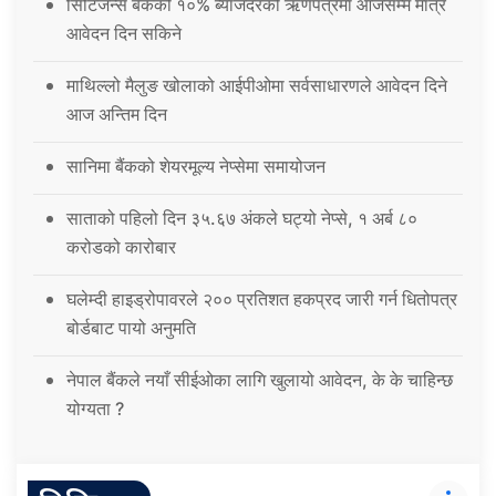
सिटिजन्स बैंकको १०% ब्याजदरको ऋणपत्रमा आजसम्म मात्र
आवेदन दिन सकिने
माथिल्लो मैलुङ खोलाको आईपीओमा सर्वसाधारणले आवेदन दिने
आज अन्तिम दिन
सानिमा बैंकको शेयरमूल्य नेप्सेमा समायोजन
साताको पहिलो दिन ३५.६७ अंकले घट्यो नेप्से, १ अर्ब ८०
करोडको कारोबार
घलेम्दी हाइड्रोपावरले २०० प्रतिशत हकप्रद जारी गर्न धितोपत्र
बोर्डबाट पायो अनुमति
नेपाल बैंकले नयाँ सीईओका लागि खुलायो आवेदन, के के चाहिन्छ
योग्यता ?