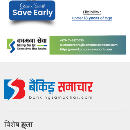
विशेष शृङ्खला