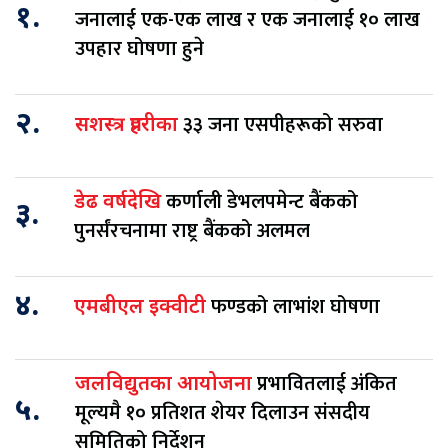
१.
जनालाई एक-एक लाख र एक जनालाई १० लाख
उपहार घोषणा हुने
२.
३३ जना एसपीहरूको सरुवा
सशस्त्र प्रहरीका
कर्णाली डेभलपमेन्ट बैंकको
डेढ वर्षदेखि
३.
पुनर्संरचनामा राष्ट्र बैंकको अलमल
४.
फण्डको लाभांश घोषणा
एमबीएल इक्वीटी
प्रभावितलाई अंकित
जलविद्युतका आयोजना
५.
मूल्यमै १० प्रतिशत शेयर दिलाउन संसदीय
समितिको निर्देशन