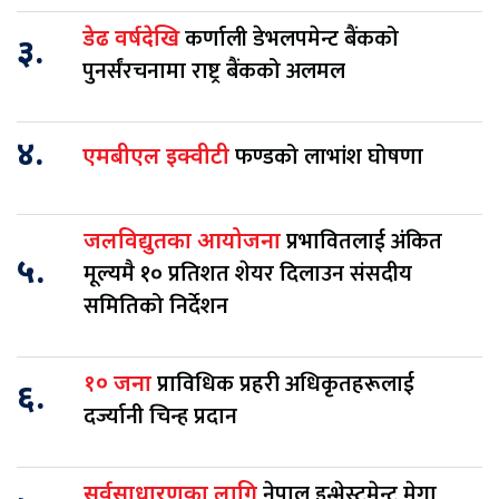
कर्णाली डेभलपमेन्ट बैंकको
डेढ वर्षदेखि
३.
पुनर्संरचनामा राष्ट्र बैंकको अलमल
४.
फण्डको लाभांश घोषणा
एमबीएल इक्वीटी
प्रभावितलाई अंकित
जलविद्युतका आयोजना
५.
मूल्यमै १० प्रतिशत शेयर दिलाउन संसदीय
समितिको निर्देशन
प्राविधिक प्रहरी अधिकृतहरूलाई
१० जना
६.
दर्ज्यानी चिन्ह प्रदान
नेपाल इन्भेस्टमेन्ट मेगा
सर्वसाधारणका लागि