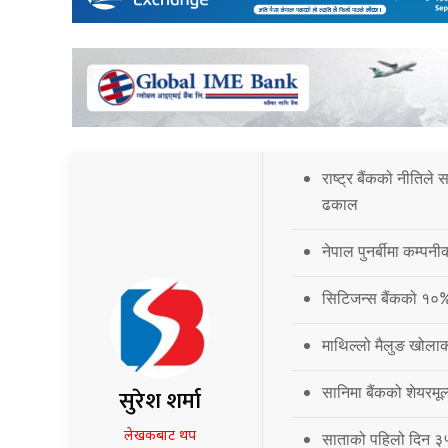
राष्ट्र बैंकको नीतिले
ढकाल
नेपाल पुनर्बीमा कम्प
सिटिजन्स बैंकको १०
माथिल्लो मैलुङ खोला
सानिमा बैंकको शेयरमूल
सुरेश शर्मा
लेखकबाट थप
साताको पहिलो दिन ३५.