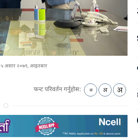
५ असार २०७९, आइतबार
फन्ट परिवर्तन गर्नुहोस: