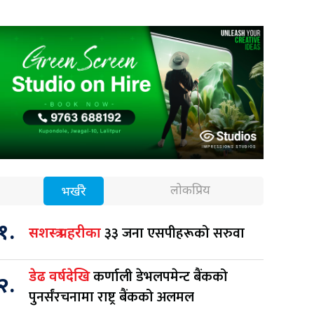
लोकप्रिय
भर्खरै
१.
३३ जना एसपीहरूको सरुवा
सशस्त्र प्रहरीका
कर्णाली डेभलपमेन्ट बैंकको
डेढ वर्षदेखि
२.
पुनर्संरचनामा राष्ट्र बैंकको अलमल