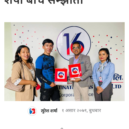
शेर्पा बीच सम्झौता
सुरेश शर्मा
१ असार २०७९, बुधबार