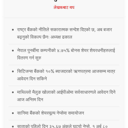
लेखकबाट थप
राष्ट्र बैंकको नीतिले सकारात्मक सन्देश दिएको छ, अब बजार
बढ्नुको विकल्प छैनः अध्यक्ष ढकाल
नेपाल पुनर्बीमा कम्पनीको ४.७५% बोनस शेयर शेयरधनीहरुलाई
वितरण गर्न सुरु
सिटिजन्स बैंकको १०% ब्याजदरको ऋणपत्रमा आजसम्म मात्र
आवेदन दिन सकिने
माथिल्लो मैलुङ खोलाको आईपीओमा सर्वसाधारणले आवेदन दिने
आज अन्तिम दिन
सानिमा बैंकको शेयरमूल्य नेप्सेमा समायोजन
साताको पहिलो दिन ३५.६७ अंकले घट्यो नेप्से, १ अर्ब ८०