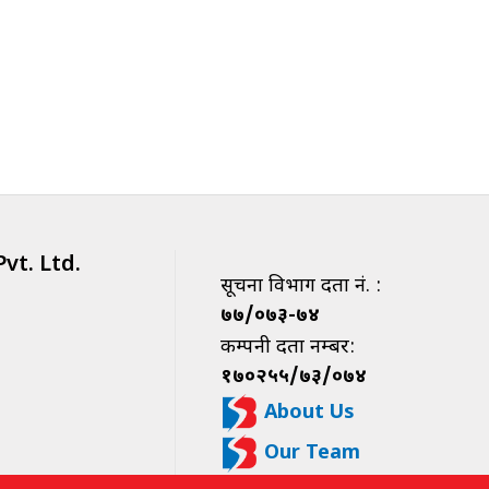
vt. Ltd.
सूचना विभाग दर्ता नं. :
७७/०७३-७४
कम्पनी दर्ता नम्बर:
१७०२५५/७३/०७४
About Us
Our Team