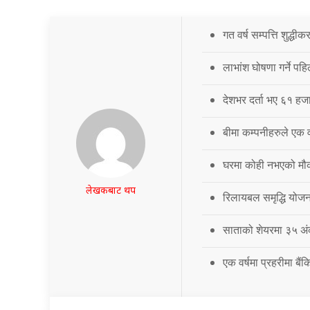
गत वर्ष सम्पत्ति शुद्धी
लाभांश घोषणा गर्ने पह
देशभर दर्ता भए ६१ हजार
बीमा कम्पनीहरुले एक वर्
घरमा कोही नभएको मौका
लेखकबाट थप
रिलायबल समृद्धि योज
साताको शेयरमा ३५ अं
एक वर्षमा प्रहरीमा बै