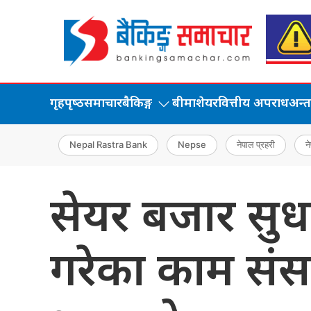
गृहपृष्‍ठ
समाचार
बैकिङ्ग
बीमा
शेयर
वित्तीय अपराध
अन्तर्
Nepal Rastra Bank
Nepse
नेपाल प्रहरी
ने
सेयर बजार सु
गरेका काम सं