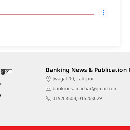
Banking News & Publication P
ृङ्खला
Jwagal-10, Lalitpur
सी
bankingsamachar@gmail.com
स
015268504, 015268029