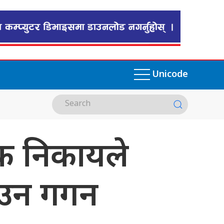
Unicode
क निकायले
ाउन गगन