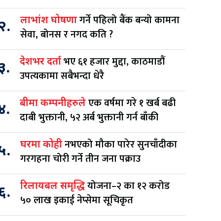
गर्ने पहिलो बैंक बन्यो कामना
लाभांश घोषणा
२.
सेवा, बोनस र नगद कति ?
भए ६१ हजार मुद्दा, काठमाडौं
देशभर दर्ता
३.
उपत्यकामा सबैभन्दा धेरै
एक वर्षमा गरे १ खर्ब बढी
बीमा कम्पनीहरुले
४.
दाबी भुक्तानी, ५२ अर्ब भुक्तानी गर्न बाँकी
नभएको मौका पारेर सुनचाँदीका
घरमा कोही
५.
गरगहना चोरी गर्ने तीन जना पक्राउ
योजना–२ का १२ करोड
रिलायबल समृद्धि
६.
५० लाख इकाई नेप्सेमा सूचिकृत