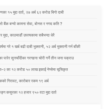
करणका १५ मुद्दा दर्ता, २७ अर्ब ६२ करोड बिगो दाबी
िलो बैंक बन्यो कामना सेवा, बोनस र नगद कति ?
 मुद्दा, काठमाडौं उपत्यकामा सबैभन्दा धेरै
षमा गरे १ खर्ब बढी दाबी भुक्तानी, ५२ अर्ब भुक्तानी गर्न बाँकी
 पारेर सुनचाँदीका गरगहना चोरी गर्ने तीन जना पक्राउ
ना–२ का १२ करोड ५० लाख इकाई नेप्सेमा सूचिकृत
कको गिरावट, कारोबार रकम १९ अर्ब
ंकिङ्ग कसुरका १२ हजार ९५० वटा मुद्दा दर्ता