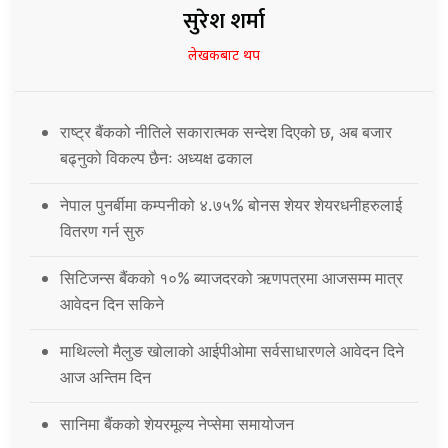
सुरेश शर्मा
लेखकबाट थप
राष्ट्र बैंकको नीतिले सकारात्मक सन्देश दिएको छ, अब बजार
बढ्नुको विकल्प छैनः अध्यक्ष ढकाल
नेपाल पुनर्बीमा कम्पनीको ४.७५% बोनस शेयर शेयरधनीहरुलाई
वितरण गर्न सुरु
सिटिजन्स बैंकको १०% ब्याजदरको ऋणपत्रमा आजसम्म मात्र
आवेदन दिन सकिने
माथिल्लो मैलुङ खोलाको आईपीओमा सर्वसाधारणले आवेदन दिने
आज अन्तिम दिन
सानिमा बैंकको शेयरमूल्य नेप्सेमा समायोजन