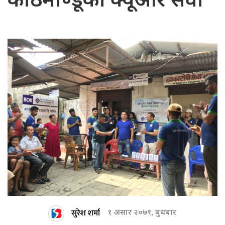
काठमाण्डूको क्यूआर सेवा
सुरेश शर्मा
१ असार २०७९, बुधबार