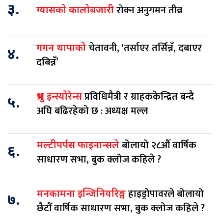
३.
रोक्न अनुगमन तीव्र
ग्यासको कालोबजारी
चेतावनी, ‘तर्साएर तर्सिन्नँ, दबाएर
गगन थापाको
४.
दबिन्नँ’
प्रविधिमैत्री र ग्राहककेन्द्रित बन्दै
प्रभु इन्स्योरेन्स
५.
अघि बढिरहेको छ : अध्यक्ष मल्ल
बोलायो २८औँ वार्षिक
मल्टीपर्पस फाइनान्सले
६.
साधारण सभा, बुक क्लोज कहिले ?
हाइड्रोपावरले बोलायो
मनकामना इन्जिनियरिङ्ग
७.
छैटौँ वार्षिक साधारण सभा, बुक क्लोज कहिले ?