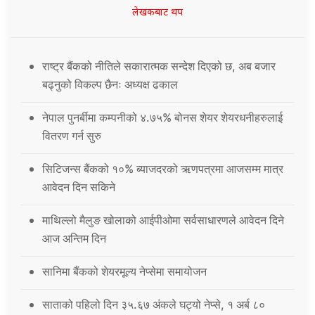
लेखकबाट थप
राष्ट्र बैंकको नीतिले सकारात्मक सन्देश दिएको छ, अब बजार
बढ्नुको विकल्प छैनः अध्यक्ष ढकाल
नेपाल पुनर्बीमा कम्पनीको ४.७५% बोनस शेयर शेयरधनीहरुलाई
वितरण गर्न सुरु
सिटिजन्स बैंकको १०% ब्याजदरको ऋणपत्रमा आजसम्म मात्र
आवेदन दिन सकिने
माथिल्लो मैलुङ खोलाको आईपीओमा सर्वसाधारणले आवेदन दिने
आज अन्तिम दिन
सानिमा बैंकको शेयरमूल्य नेप्सेमा समायोजन
साताको पहिलो दिन ३५.६७ अंकले घट्यो नेप्से, १ अर्ब ८०