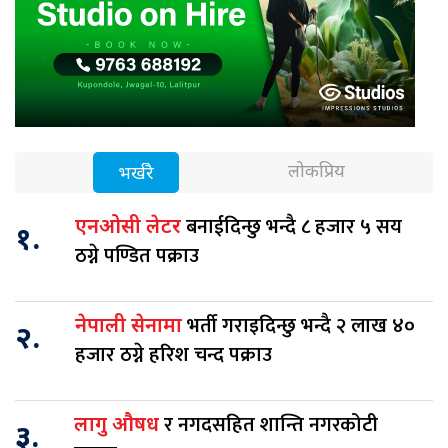
लोकप्रिय
भर्खरै
बनाईदिन्छु भन्दै ८ हजार ५ सय
एनओसी लेटर
१.
ठग्ने पण्डित पक्राउ
भर्ती गराइदिन्छु भन्दै २ लाख ४०
नेपाली सेनामा
२.
हजार ठग्ने हरिश चन्द पक्राउ
र नगदसहित शान्ति नगरकोटी
लागु औषध
३.