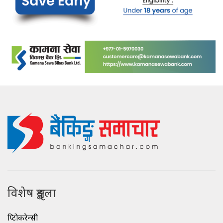
विशेष शृङ्खला
क्रिप्टोकरेन्सी