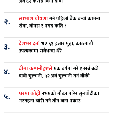
अर्ब ६२ करोड बिगो दाबी
गर्ने पहिलो बैंक बन्यो कामना
लाभांश घोषणा
२.
सेवा, बोनस र नगद कति ?
भए ६१ हजार मुद्दा, काठमाडौं
देशभर दर्ता
३.
उपत्यकामा सबैभन्दा धेरै
एक वर्षमा गरे १ खर्ब बढी
बीमा कम्पनीहरुले
४.
दाबी भुक्तानी, ५२ अर्ब भुक्तानी गर्न बाँकी
नभएको मौका पारेर सुनचाँदीका
घरमा कोही
५.
गरगहना चोरी गर्ने तीन जना पक्राउ