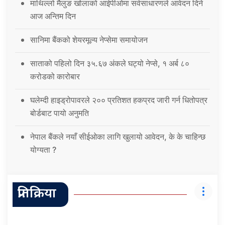
माथिल्लो मैलुङ खोलाको आईपीओमा सर्वसाधारणले आवेदन दिने
आज अन्तिम दिन
सानिमा बैंकको शेयरमूल्य नेप्सेमा समायोजन
साताको पहिलो दिन ३५.६७ अंकले घट्यो नेप्से, १ अर्ब ८०
करोडको कारोबार
घलेम्दी हाइड्रोपावरले २०० प्रतिशत हकप्रद जारी गर्न धितोपत्र
बोर्डबाट पायो अनुमति
नेपाल बैंकले नयाँ सीईओका लागि खुलायो आवेदन, के के चाहिन्छ
योग्यता ?
प्रतिक्रिया