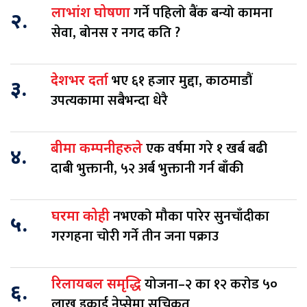
गर्ने पहिलो बैंक बन्यो कामना
लाभांश घोषणा
२.
सेवा, बोनस र नगद कति ?
भए ६१ हजार मुद्दा, काठमाडौं
देशभर दर्ता
३.
उपत्यकामा सबैभन्दा धेरै
एक वर्षमा गरे १ खर्ब बढी
बीमा कम्पनीहरुले
४.
दाबी भुक्तानी, ५२ अर्ब भुक्तानी गर्न बाँकी
नभएको मौका पारेर सुनचाँदीका
घरमा कोही
५.
गरगहना चोरी गर्ने तीन जना पक्राउ
योजना–२ का १२ करोड ५०
रिलायबल समृद्धि
६.
लाख इकाई नेप्सेमा सूचिकृत