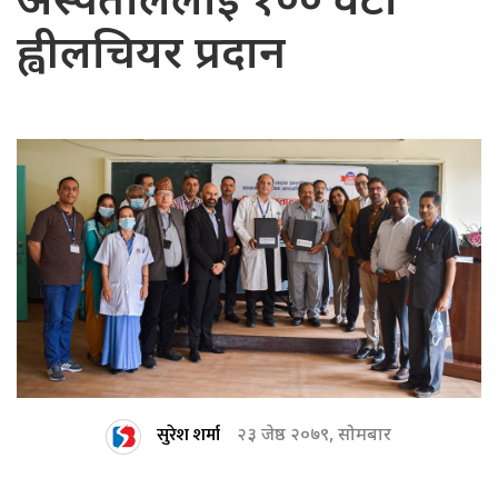
अस्पताललाई १०० वटा
ह्वीलचियर प्रदान
सुरेश शर्मा
२३ जेष्ठ २०७९, सोमबार