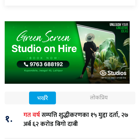
लोकप्रिय
भर्खरै
सम्पत्ति शुद्धीकरणका १५ मुद्दा दर्ता, २७
गत वर्ष
१.
अर्ब ६२ करोड बिगो दाबी