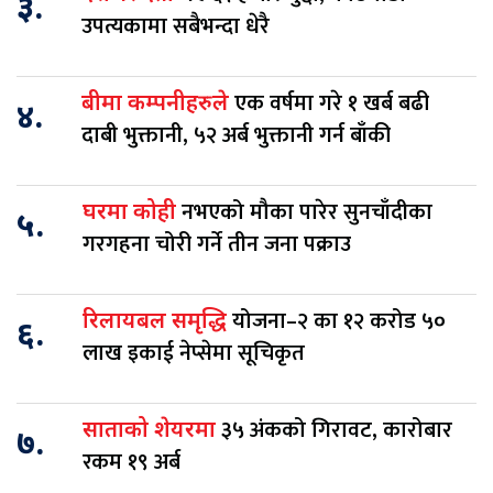
३.
उपत्यकामा सबैभन्दा धेरै
एक वर्षमा गरे १ खर्ब बढी
बीमा कम्पनीहरुले
४.
दाबी भुक्तानी, ५२ अर्ब भुक्तानी गर्न बाँकी
नभएको मौका पारेर सुनचाँदीका
घरमा कोही
५.
गरगहना चोरी गर्ने तीन जना पक्राउ
योजना–२ का १२ करोड ५०
रिलायबल समृद्धि
६.
लाख इकाई नेप्सेमा सूचिकृत
३५ अंकको गिरावट, कारोबार
साताको शेयरमा
७.
रकम १९ अर्ब