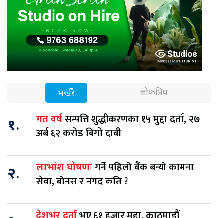
लोकप्रिय
भर्खरै
सम्पत्ति शुद्धीकरणका १५ मुद्दा दर्ता, २७
गत वर्ष
१.
अर्ब ६२ करोड बिगो दाबी
गर्ने पहिलो बैंक बन्यो कामना
लाभांश घोषणा
२.
सेवा, बोनस र नगद कति ?
भए ६१ हजार मुद्दा, काठमाडौं
देशभर दर्ता