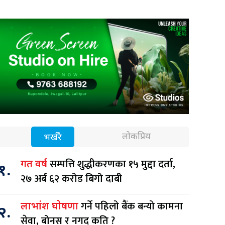
लोकप्रिय
भर्खरै
सम्पत्ति शुद्धीकरणका १५ मुद्दा दर्ता,
गत वर्ष
१.
२७ अर्ब ६२ करोड बिगो दाबी
गर्ने पहिलो बैंक बन्यो कामना
लाभांश घोषणा
२.
सेवा, बोनस र नगद कति ?