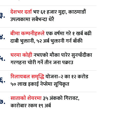
भए ६१ हजार मुद्दा, काठमाडौं
देशभर दर्ता
३.
उपत्यकामा सबैभन्दा धेरै
एक वर्षमा गरे १ खर्ब बढी
बीमा कम्पनीहरुले
४.
दाबी भुक्तानी, ५२ अर्ब भुक्तानी गर्न बाँकी
नभएको मौका पारेर सुनचाँदीका
घरमा कोही
५.
गरगहना चोरी गर्ने तीन जना पक्राउ
योजना–२ का १२ करोड
रिलायबल समृद्धि
६.
५० लाख इकाई नेप्सेमा सूचिकृत
३५ अंकको गिरावट,
साताको शेयरमा
७.
कारोबार रकम १९ अर्ब